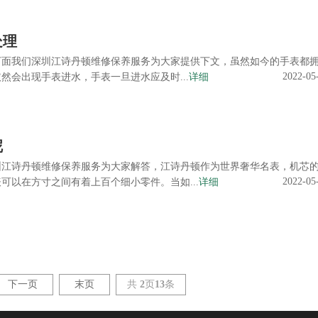
处理
下面我们深圳江诗丹顿维修保养服务为大家提供下文，虽然如今的手表都
2022-05
然会出现手表进水，手表一旦进水应及时...
详细
呢
圳江诗丹顿维修保养服务为大家解答，江诗丹顿作为世界奢华名表，机芯
2022-05
可以在方寸之间有着上百个细小零件。当如...
详细
下一页
末页
共
2
页
13
条