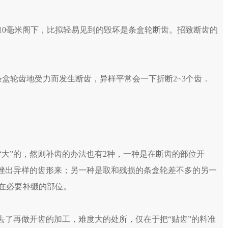
10毫米阁下，比拟轻易见到的毁坏是条盒轮断齿。招致断齿的
盒轮齿地受力而发生断齿，异样平常会一下折断2~3个齿．
。
“大”的，然则补齿的办法也有2种，一种是在断齿的部位开
”挫出异样的齿形来；另一种是取和残损的条盒轮差不多的另一
在必要补缀的部位。
去了再做开齿的加工，难度大的处所，仅在于把“贴齿”的料准