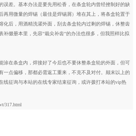
的误差。基本办法是要先用松香，在条盒轮内曾经挫制好的缺
后再用微量的焊锡（最佳是焊锡屑）堆在其上，将条盒轮置于
熔化后，用酒精洗濯外面，刮去条盒轮内过剩的焊锡，休整齿
表补缀册本里，先容“栽尖补齿“的办法也很多，但我照样比拟
能涂在条盒内，焊接好了今后也不要休整条盒轮的外面，但可
有一点偏移，那都必需返工重来，不克不及对付。颠末以上的
线征询与本站的在线专家结束征询，或许拨打本站的vip热
t/317.html