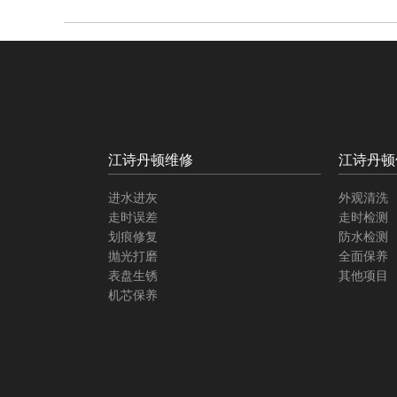
江诗丹顿维修
江诗丹顿
进水进灰
外观清洗
走时误差
走时检测
划痕修复
防水检测
抛光打磨
全面保养
表盘生锈
其他项目
机芯保养