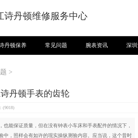
江诗丹顿维修服务中心
诗丹顿保养
常见问题
腕表资讯
深圳
题
>
江诗丹顿手表的齿轮
9018)
，也能保证质量，但在没有钟表小车床和手表配件的情况下，
验中，照样会有如许的现实操纵测验内容。应当说，这个昔时