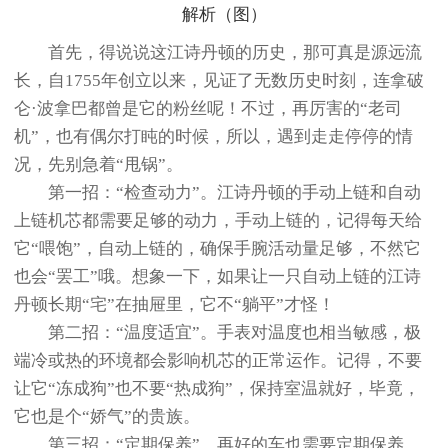
首先，得说说这江诗丹顿的历史，那可真是源远流
长，自1755年创立以来，见证了无数历史时刻，连拿破
仑·波拿巴都曾是它的粉丝呢！不过，再厉害的“老司
机”，也有偶尔打盹的时候，所以，遇到走走停停的情
况，先别急着“甩锅”。
第一招：“检查动力”。江诗丹顿的手动上链和自动
上链机芯都需要足够的动力，手动上链的，记得每天给
它“喂饱”，自动上链的，确保手腕活动量足够，不然它
也会“罢工”哦。想象一下，如果让一只自动上链的江诗
丹顿长期“宅”在抽屉里，它不“躺平”才怪！
第二招：“温度适宜”。手表对温度也相当敏感，极
端冷或热的环境都会影响机芯的正常运作。记得，不要
让它“冻成狗”也不要“热成狗”，保持室温就好，毕竟，
它也是个“娇气”的贵族。
第三招：“定期保养”。再好的车也需要定期保养，