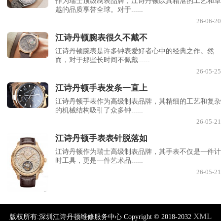
作为瑞士顶级制表品牌，江诗丹顿以其精湛的工艺和卓
越的品质享誉全球。对于......
26-06-20
江诗丹顿腕表很久不戴不
江诗丹顿腕表是许多钟表爱好者心中的经典之作。然
而，对于那些长时间不佩戴......
26-05-25
江诗丹顿手表发条一直上
江诗丹顿手表作为高级制表品牌，其精细的工艺和复杂
的机械结构吸引了众多钟......
26-05-21
江诗丹顿手表表针脱落如
江诗丹顿作为瑞士高级制表品牌，其手表不仅是一件计
时工具，更是一件艺术品......
26-05-21
XML
版权所有:深圳江诗丹顿维修服务中心 Copyright © 2018-2032