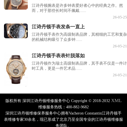
江诗丹顿腕表是许多钟表爱好者心中的经典之作。然
而，对于那些长时间不佩戴......
26-05-25
江诗丹顿手表发条一直上
江诗丹顿手表作为高级制表品牌，其精细的工艺和复杂
的机械结构吸引了众多钟......
26-05-21
江诗丹顿手表表针脱落如
江诗丹顿作为瑞士高级制表品牌，其手表不仅是一件计
时工具，更是一件艺术品......
26-05-21
XML
版权所有:深圳江诗丹顿维修服务中心 Copyright © 2018-2032
维修服务热线：400-882-9682
深圳江诗丹顿维修保养服务中心拥有Vacheron Constantin江诗丹顿手
表维修专家30余名，现已形成了北京乃至全国专业的江诗丹顿维修服
务团队。