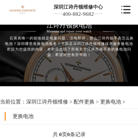
深圳江诗丹顿维修中心
400-882-9682
江诗丹顿换电池
Maintain and repair your watch
石英表唯一的烦恼就是电量问题，没电即停，那么江诗丹顿手表怎么换
电池？深圳哪里有换电池服务？下面是深圳江诗丹顿维修保养服务换电池
栏目为您提供的内容，本栏目总结了所有关于江诗丹顿手表的换电池问
题，希望对您有所帮助！
当前位置：
深圳江诗丹顿维修
>
配件更换
>
更换电池
>
更换电池
共
0
页
0
条记录