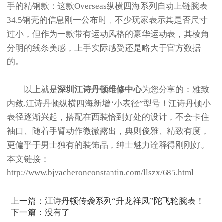
手的精钢款：这款Overseas纵横四海系列自动上链腕表
34.5钢壳的信息刚一公布时，不少玩家表示其是否尺寸
过小，但作为一款带有运动风格的豪华运动表，其棱角
分明的线条美感，上手实际感受还是略大于官方数据
的。
以上就是
深圳江诗丹顿维修中心
为您分享的：雅致
内敛,江诗丹顿纵横四海新增“小表径”型号！江诗丹顿小
表径逐渐兴起，搭配在西装恰到好处的设计，不会卡住
袖口、随着手臂动作微微露出，典则俊雅、精致有度，
更偏乎于男士独有的装饰品，绅士魅力诠释得刚刚好。
本文链接：
http://www.bjvacheronconstantin.com/llszx/685.html
上一篇：
江诗丹顿传袭系列“升龙祥凤”陀飞轮腕表！
下一篇：没有了